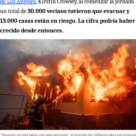
de Los Ángeles
, Kirstin Crowley, al comenzar la jornada
un total de
30.000 vecinos tuvieron que evacuar y
13.000 casas están en riesgo. La cifra podría haber
crecido desde entonces.
“Nunca en mi vida había visto algo como esto”: el incendio de California cobra sus primeras