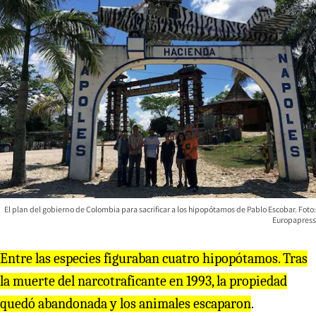
El plan del gobierno de Colombia para sacrificar a los hipopótamos de Pablo Escobar. Foto:
Europapress
Entre las especies figuraban cuatro hipopótamos. Tras
la muerte del narcotraficante en 1993, la propiedad
quedó abandonada y los animales escaparon
.