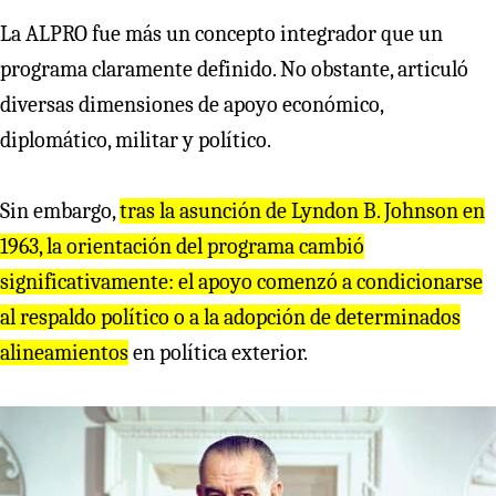
La ALPRO fue más un concepto integrador que un
programa claramente definido. No obstante, articuló
diversas dimensiones de apoyo económico,
diplomático, militar y político.
Sin embargo,
t
r
as la asunción de Lyndon B. Johnson en
1963, la o
r
ientación del p
r
og
r
ama cambió
significativamente: el apoyo comenzó a condiciona
r
se
al
r
espaldo político o a la adopción de dete
r
minados
alineamientos
en política exterior.