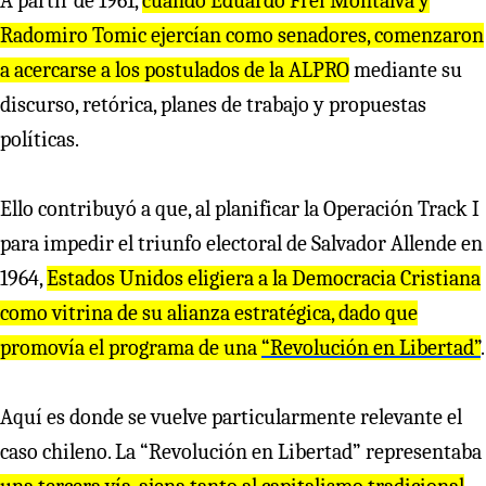
A partir de 1961,
cuando Edua
r
do F
r
ei Montalva y
R
adomi
r
o Tomic eje
r
cían como senado
r
es, comenza
r
on
a ace
r
ca
r
se a los postulados de la ALP
R
O
mediante su
discurso, retórica, planes de trabajo y propuestas
políticas.
Ello contribuyó a que, al planificar la Operación Track I
para impedir el triunfo electoral de Salvador Allende en
1964,
Estados Unidos eligie
r
a a la Democ
r
acia C
r
istiana
como vit
r
ina de su alianza est
r
atégica, dado que
p
r
omovía el p
r
og
r
ama de una
“
R
evolución en Libe
r
tad”
.
Aquí es donde se vuelve particularmente relevante el
caso chileno. La “Revolución en Libertad” representaba