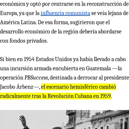
económica y optó por centrarse en la reconstrucción de
Europa, ya que la
influencia comunista
se veía lejana de
América Latina. De esa forma, sugirieron que el
desarrollo económico de la región debería abordarse
con fondos privados.
Si bien en 1954 Estados Unidos ya había llevado a cabo
una incursión armada encubierta en Guatemala —la
operación
PBSuccess
, destinada a derrocar al presidente
Jacobo Árbenz—,
el escena
r
io hemisfé
r
ico cambió
r
adicalmente t
r
as la
R
evolución Cubana en 1959
.