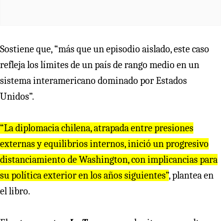
Sostiene que, “más que un episodio aislado, este caso
refleja los límites de un país de rango medio en un
sistema interamericano dominado por Estados
Unidos”.
“La diplomacia chilena, at
r
apada ent
r
e p
r
esiones
exte
r
nas y equilib
r
ios inte
r
nos, inició un p
r
og
r
esivo
distanciamiento de Washington, con implicancias pa
r
a
su política exte
r
io
r
en los años siguientes”
, plantea en
el libro.