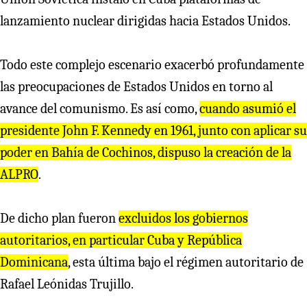
lanzamiento nuclear dirigidas hacia Estados Unidos.
Todo este complejo escenario exacerbó profundamente
las preocupaciones de Estados Unidos en torno al
avance del comunismo. Es así como,
cuando asumió el
p
r
esidente John F. Kennedy en 1961, junto con aplica
r
su
pode
r
en Bahía de Cochinos, dispuso la c
r
eación de la
ALP
R
O
.
De dicho plan fueron
excluidos los gobie
r
nos
auto
r
ita
r
ios, en pa
r
ticula
r
Cuba y
R
epública
Dominicana
, esta última bajo el régimen autoritario de
Rafael Leónidas Trujillo.