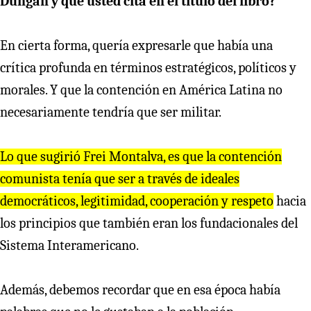
Dungan y que usted cita en el título del libro?
En cierta forma, quería expresarle que había una
crítica profunda en términos estratégicos, políticos y
morales. Y que la contención en América Latina no
necesariamente tendría que ser militar.
Lo que sugi
r
ió F
r
ei Montalva, es que la contención
comunista tenía que se
r
a t
r
avés de ideales
democ
r
áticos, legitimidad, coope
r
ación y
r
espeto
hacia
los principios que también eran los fundacionales del
Sistema Interamericano.
Además, debemos recordar que en esa época había