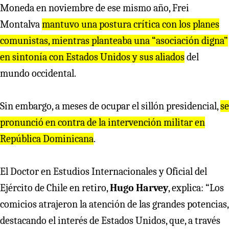
Moneda en noviembre de ese mismo año, Frei
Montalva
mantuvo una postu
r
a c
r
ítica con los planes
comunistas, mient
r
as planteaba una “asociación digna”
en sintonía con Estados Unidos y sus aliados
del
mundo occidental.
Sin embargo, a meses de ocupar el sillón presidencial,
se
p
r
onunció en cont
r
a de la inte
r
vención milita
r
en
R
epública Dominicana
.
El Doctor en Estudios Internacionales y Oficial del
Ejército de Chile en retiro,
Hugo Harvey
, explica: “Los
comicios atrajeron la atención de las grandes potencias,
destacando el interés de Estados Unidos, que, a través