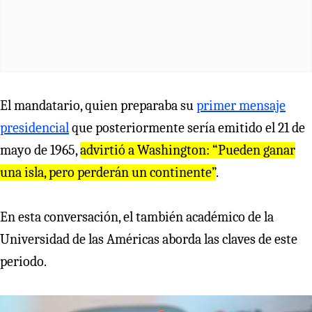
El mandatario, quien preparaba su
primer mensaje
presidencial
que posteriormente sería emitido el 21 de
mayo de 1965,
advi
r
tió a Washington: “Pueden gana
r
una isla, pe
r
o pe
r
de
r
án un continente”
.
En esta conversación, el también académico de la
Universidad de las Américas aborda las claves de este
periodo.