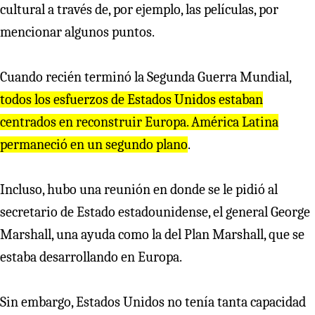
cultural a través de, por ejemplo, las películas, por
mencionar algunos puntos.
Cuando recién terminó la Segunda Guerra Mundial,
todos los esfue
r
zos de Estados Unidos estaban
cent
r
ados en
r
econst
r
ui
r
Eu
r
opa. Amé
r
ica Latina
pe
r
maneció en un segundo plano
.
Incluso, hubo una reunión en donde se le pidió al
secretario de Estado estadounidense, el general George
Marshall, una ayuda como la del Plan Marshall, que se
estaba desarrollando en Europa.
Sin embargo, Estados Unidos no tenía tanta capacidad