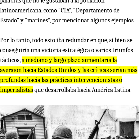
palabras que no le gustaban a la población
latinoamericana, como “CIA”, “Departamento de
Estado” y “marines”, por mencionar algunos ejemplos.
Por lo tanto, todo esto iba redundar en que, si bien se
conseguiría una victoria estratégica o varios triunfos
tácticos,
a mediano y la
r
go plazo aumenta
r
ía la
ave
r
sión hacia Estados Unidos y las c
r
íticas se
r
ían más
p
r
ofundas hacia las p
r
ácticas inte
r
vencionistas o
impe
r
ialistas
que desarrollaba hacia América Latina.