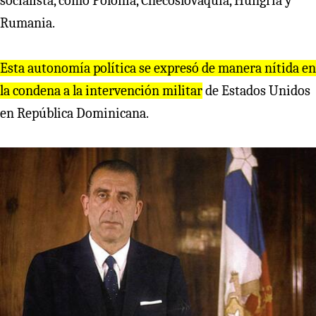
socialista, como Polonia, Checoslovaquia, Hungría y
Rumania.
Esta autonomía política se exp
r
esó de mane
r
a nítida en
la condena a la inte
r
vención milita
r
de Estados Unidos
en República Dominicana.