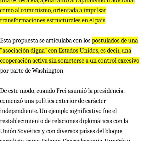
una te
r
ce
r
a vía, ajena tanto al capitalismo t
r
adicional
como al comunismo, o
r
ientada a impulsa
r
t
r
ansfo
r
maciones est
r
uctu
r
ales en el país
.
Esta propuesta se articulaba con los
postulados de una
“asociación digna” con Estados Unidos, es deci
r
, una
coope
r
ación activa sin somete
r
se a un cont
r
ol excesivo
por parte de Washington
De este modo, cuando Frei asumió la presidencia,
comenzó una política exterior de carácter
independiente. Un ejemplo significativo fue el
restablecimiento de relaciones diplomáticas con la
Unión Soviética y con diversos países del bloque