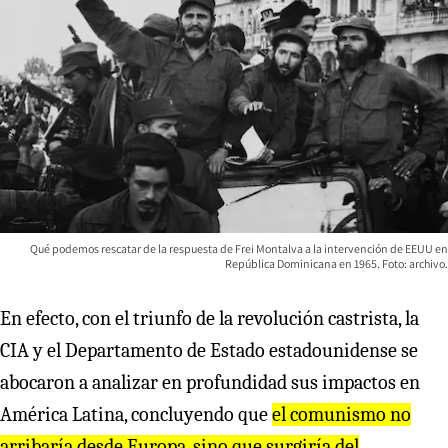
Qué podemos rescatar de la respuesta de Frei Montalva a la intervención de EEUU en
República Dominicana en 1965. Foto: archivo.
En efecto, con el triunfo de la revolución castrista, la
CIA y el Departamento de Estado estadounidense se
abocaron a analizar en profundidad sus impactos en
América Latina, concluyendo que
el comunismo no
a
rr
iba
r
ía desde Eu
r
opa, sino que su
r
gi
r
ía del