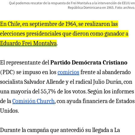
Qué podemos rescatar de la respuesta de Frei Montalva a la intervención de EEUU en
República Dominicana en 1965. Foto: archivo.
En Chile, en septiemb
r
e de 1964, se
r
ealiza
r
on las
elecciones p
r
esidenciales que die
r
on como ganado
r
a
Edua
r
do F
r
ei Montalva
.
El representante del
Partido Demócrata Cristiano
(PDC) se impuso en los
comicios
frente al abanderado
socialista Salvador Allende y el radical Julio Durán, con
una mayoría del 55,7% de los votos. Según los informes
de la
Comisión Church
, con ayuda financiera de Estados
Unidos.
Durante la campaña que antecedió su llegada a La