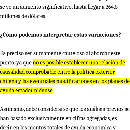
se ve un aumento significativo, hasta llegar a 264,5
millones de dólares.
¿Cómo podemos interpretar estas variaciones?
Es preciso ser sumamente cauteloso al abordar este
punto, ya que
no es posible establece
r
una
r
elación de
causalidad comp
r
obable ent
r
e la política exte
r
io
r
chilena y las eventuales modificaciones en los planes de
ayuda estadounidense
.
Asimismo, debe considerarse que los análisis previos se
han basado exclusivamente en cifras agregadas, es
decir, en los montos totales de ayuda económica y