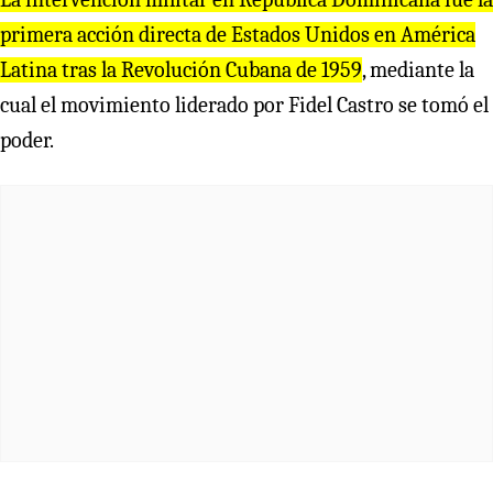
p
r
ime
r
a acción di
r
ecta de Estados Unidos en Amé
r
ica
Latina t
r
as la
R
evolución Cubana de 1959
, mediante la
cual el movimiento liderado por Fidel Castro se tomó el
poder.