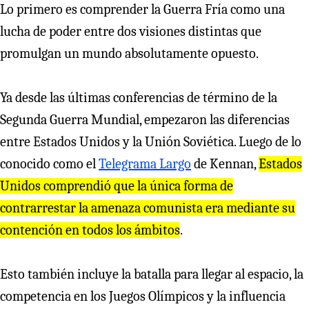
Lo primero es comprender la Guerra Fría como una
lucha de poder entre dos visiones distintas que
promulgan un mundo absolutamente opuesto.
Ya desde las últimas conferencias de término de la
Segunda Guerra Mundial, empezaron las diferencias
entre Estados Unidos y la Unión Soviética. Luego de lo
conocido como el
Telegrama Largo
de Kennan,
Estados
Unidos comp
r
endió que la única fo
r
ma de
cont
r
a
rr
esta
r
la amenaza comunista e
r
a mediante su
contención en todos los ámbitos
.
Esto también incluye la batalla para llegar al espacio, la
competencia en los Juegos Olímpicos y la influencia