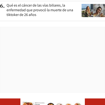
Qué es el cáncer de las vías biliares, la
6
.
enfermedad que provocó la muerte de una
tiktoker de 26 años
Opens in ne