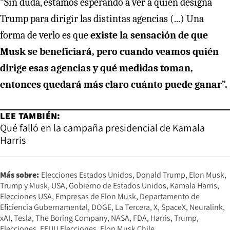
“Sin duda, estamos esperando a ver a quién designa
Trump para dirigir las distintas agencias (...) Una
forma de verlo es que
existe la sensación de que
Musk se beneficiará, pero cuando veamos quién
dirige esas agencias y qué medidas toman,
entonces quedará más claro cuánto puede ganar”.
LEE TAMBIÉN:
Qué falló en la campaña presidencial de Kamala
Harris
Más sobre:
Elecciones Estados Unidos
Donald Trump
Elon Musk
Trump y Musk
USA
Gobierno de Estados Unidos
Kamala Harris
Elecciones USA
Empresas de Elon Musk
Departamento de
Eficiencia Gubernamental
DOGE
La Tercera
X
SpaceX
Neuralink
xAI
Tesla
The Boring Company
NASA
FDA
Harris
Trump
Elecciones
EEUU Elecciones
Elon Musk Chile