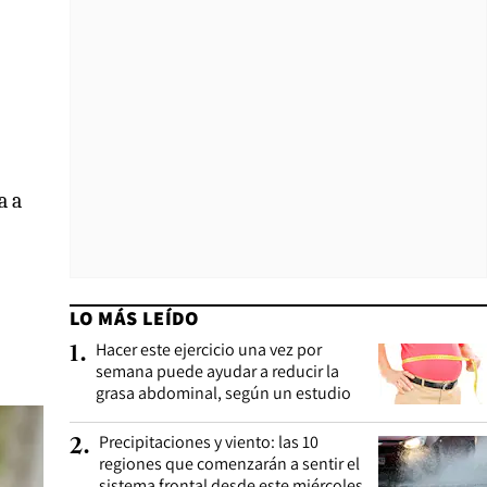
a a
LO MÁS LEÍDO
Hacer este ejercicio una vez por
1
.
semana puede ayudar a reducir la
grasa abdominal, según un estudio
Precipitaciones y viento: las 10
2
.
regiones que comenzarán a sentir el
sistema frontal desde este miércoles