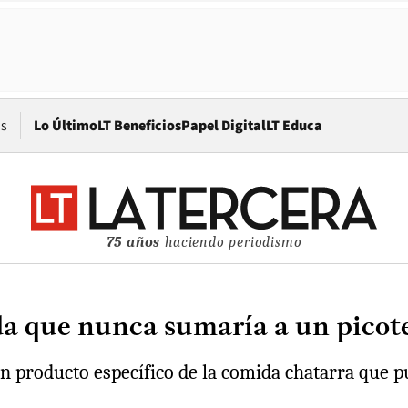
Opens in new window
os
Lo Último
LT Beneficios
Papel Digital
LT Educa
75 años
haciendo periodismo
ida que nunca sumaría a un picot
un producto específico de la comida chatarra que 