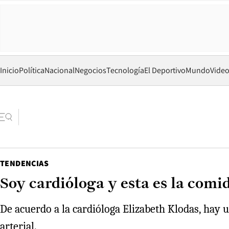
Inicio
Política
Nacional
Negocios
Tecnología
El Deportivo
Mundo
Vide
TENDENCIAS
Soy cardióloga y esta es la com
De acuerdo a la cardióloga Elizabeth Klodas, hay 
arterial.