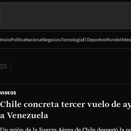
Inicio
Política
Nacional
Negocios
Tecnología
El Deportivo
Mundo
Vide
VIDEOS
Chile concreta tercer vuelo de
a Venezuela
Un avión de la Fuerza Aérea de Chile despegó la n