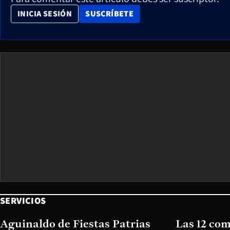
OPENS IN NEW WINDOW
INICIA SESIÓN
SUSCRÍBETE
SERVICIOS
Aguinaldo de Fiestas Patrias
Las 12 co