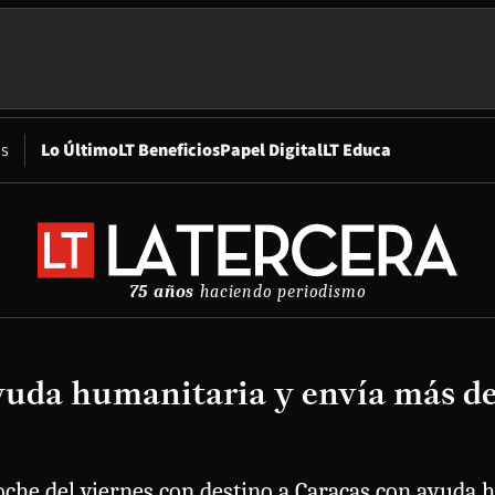
Opens in new window
os
Lo Último
LT Beneficios
Papel Digital
LT Educa
75 años
haciendo periodismo
 ayuda humanitaria y envía más 
oche del viernes con destino a Caracas con ayuda h