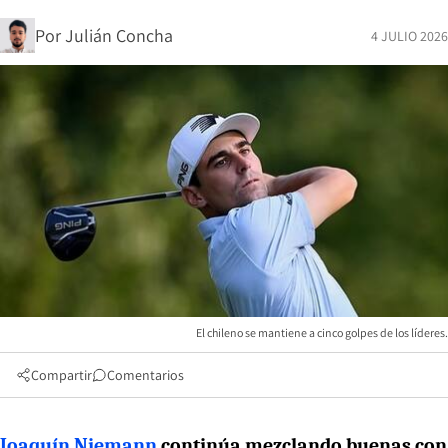
Por
Julián Concha
4 JULIO 2026
El chileno se mantiene a cinco golpes de los líderes.
Compartir
Comentarios
Joaquín Niemann
continúa mezclando buenas con