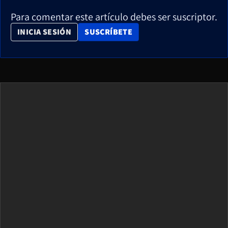
Para comentar este artículo debes ser suscriptor.
OPENS IN NEW WINDOW
INICIA SESIÓN
SUSCRÍBETE