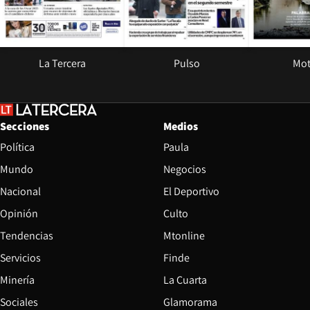
La Tercera
Pulso
Mot
Secciones
Medios
Política
Paula
Mundo
Negocios
Nacional
El Deportivo
Opinión
Culto
Tendencias
Mtonline
Servicios
Finde
Opens in new window
Minería
La Cuarta
Opens in new wind
Sociales
Glamorama