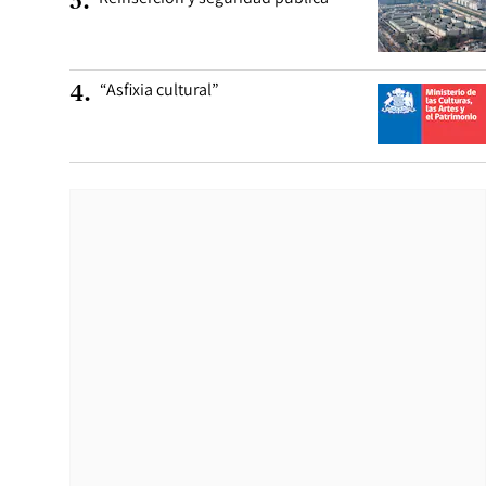
3
.
“Asfixia cultural”
4
.