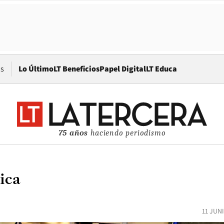
Opens in new window
os
Lo Último
LT Beneficios
Papel Digital
LT Educa
75 años
haciendo periodismo
ica
11 JUN