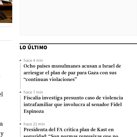
LO ÚLTIMO
hace 4 min
Ocho países musulmanes acusan a Israel de
arriesgar el plan de paz para Gaza con sus
l
“continuas violaciones”
hace 7 min
el
Fiscalía investiga presunto caso de violencia
intrafamiliar que involucra al senador Fidel
Espinoza
la
hace 21 min
Presidenta del FA critica plan de Kast en
 y
seguridad: “Son normas represivas que no