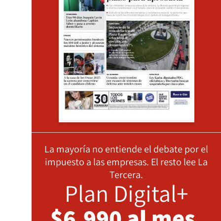
La mayoría no entiende el debate por el
impuesto a las empresas. El resto lee La
Tercera.
Plan Digital+
$6.990 al mes,