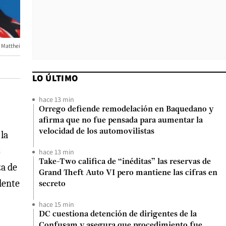
 Matthei
LO ÚLTIMO
hace 13 min
Orrego defiende remodelación en Baquedano y
afirma que no fue pensada para aumentar la
velocidad de los automovilistas
 la
s
hace 13 min
Take-Two califica de “inéditas” las reservas de
za de
Grand Theft Auto VI pero mantiene las cifras en
dente
secreto
hace 15 min
DC cuestiona detención de dirigentes de la
Confusam y asegura que procedimiento fue