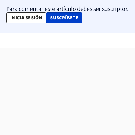
Para comentar este artículo debes ser suscriptor.
OPENS IN NEW WINDOW
INICIA SESIÓN
SUSCRÍBETE