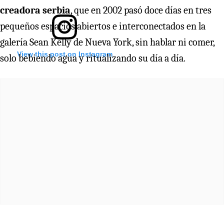
creadora serbia
, que en 2002 pasó doce días en tres
pequeños espacios abiertos e interconectados en la
galería Sean Kelly de Nueva York, sin hablar ni comer,
View this post on Instagram
solo bebiendo agua y ritualizando su día a día.