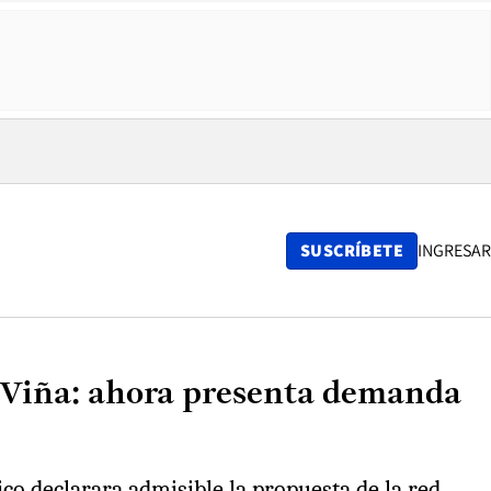
SUSCRÍBETE
INGRESAR
de Viña: ahora presenta demanda
ico declarara admisible la propuesta de la red