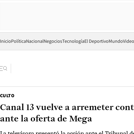
Inicio
Política
Nacional
Negocios
Tecnología
El Deportivo
Mundo
Vide
CULTO
Canal 13 vuelve a arremeter cont
ante la oferta de Mega
La televisora presentó la acción ante el Tribunal 