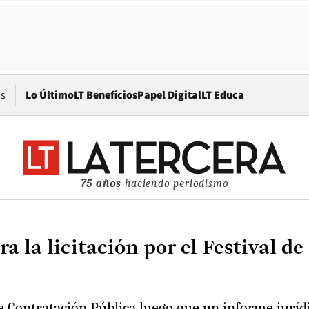
Opens in new window
os
Lo Último
LT Beneficios
Papel Digital
LT Educa
75 años
haciendo periodismo
ra la licitación por el Festival 
de Contratación Pública luego que un informe juríd