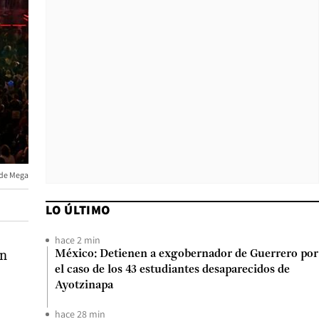
a de Mega
LO ÚLTIMO
hace 2 min
ón
México: Detienen a exgobernador de Guerrero por
el caso de los 43 estudiantes desaparecidos de
Ayotzinapa
hace 28 min