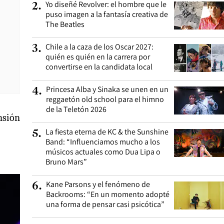
Yo diseñé Revolver: el hombre que le
2
.
puso imagen a la fantasía creativa de
The Beatles
Chile a la caza de los Oscar 2027:
3
.
quién es quién en la carrera por
convertirse en la candidata local
Princesa Alba y Sinaka se unen en un
4
.
reggaetón old school para el himno
de la Teletón 2026
ensión
La fiesta eterna de KC & the Sunshine
5
.
Band: “Influenciamos mucho a los
músicos actuales como Dua Lipa o
Bruno Mars”
Kane Parsons y el fenómeno de
6
.
Backrooms: “En un momento adopté
una forma de pensar casi psicótica”