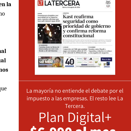
en la
no
nal
ual
amos
que
La mayoría no entiende el debate por el
impuesto a las empresas. El resto lee La
Tercera.
Plan Digital+