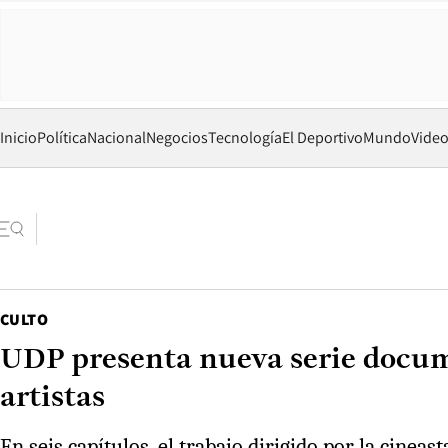
Inicio
Política
Nacional
Negocios
Tecnología
El Deportivo
Mundo
Vide
CULTO
UDP presenta nueva serie docume
artistas
En seis capítulos, el trabajo dirigido por la cin