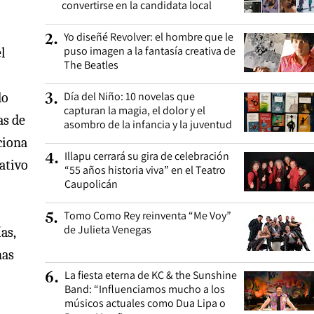
convertirse en la candidata local
Yo diseñé Revolver: el hombre que le
2
.
puso imagen a la fantasía creativa de
l
The Beatles
Día del Niño: 10 novelas que
do
3
.
capturan la magia, el dolor y el
as de
asombro de la infancia y la juventud
ciona
Illapu cerrará su gira de celebración
4
.
ativo
“55 años historia viva” en el Teatro
Caupolicán
Tomo Como Rey reinventa “Me Voy”
5
.
de Julieta Venegas
as,
nas
La fiesta eterna de KC & the Sunshine
6
.
Band: “Influenciamos mucho a los
músicos actuales como Dua Lipa o