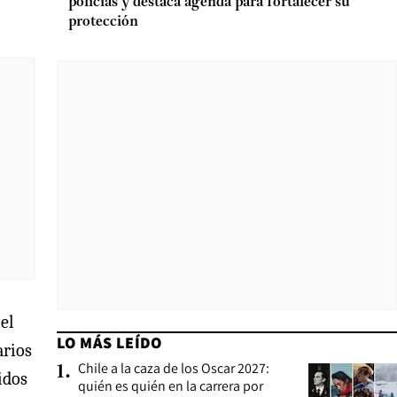
policías y destaca agenda para fortalecer su
protección
el
LO MÁS LEÍDO
arios
Chile a la caza de los Oscar 2027:
1
.
idos
quién es quién en la carrera por