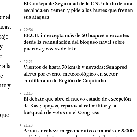
El Consejo de Seguridad de la ONU alerta de una
escalada en Yemen y pide a los hutíes que frenen
er al
sus ataques
neas.
22:54
bajo
EE.UU. intercepta más de 50 buques mercantes
desde la reanudación del bloqueo naval sobre
 y
puertos y costas de Irán
or
22:21
 a la
Vientos de hasta 70 km/h y nevadas: Senapred
alerta por evento meteorológico en sector
te
cordillerano de Región de Coquimbo
nta y
22:10
El debate que abre el nuevo estado de excepción
de Kast: apoyos, reparos al rol militar y la
búsqueda de votos en el Congreso
 que
21:20
Arrau encabeza megaoperativo con más de 5.000