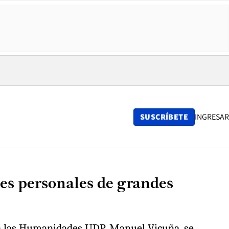
SUSCRÍBETE
INGRESAR
es personales de grandes
ara las Humanidades UDP, Manuel Vicuña, se