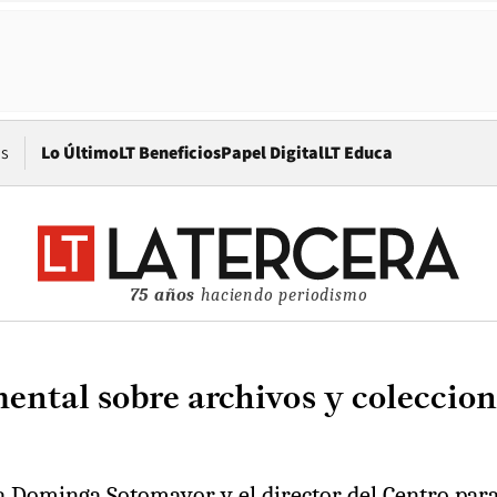
Opens in new window
os
Lo Último
LT Beneficios
Papel Digital
LT Educa
75 años
haciendo periodismo
ntal sobre archivos y coleccion
easta Dominga Sotomayor y el director del Centro p