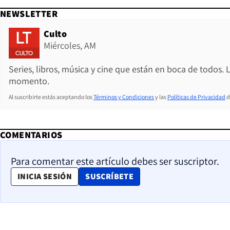
NEWSLETTER
Culto
Miércoles, AM
Series, libros, música y cine que están en boca de todos. 
momento.
Al suscribirte estás aceptando los
Términos y Condiciones
y las
Políticas de Privacidad
d
COMENTARIOS
Para comentar este artículo debes ser suscriptor.
OPENS IN NEW WINDOW
INICIA SESIÓN
SUSCRÍBETE