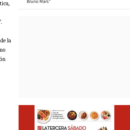
Bruno Mars”
tica,
.
de la
smo
ión
Opens i