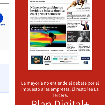
RATE
La mayoría no entiende el debate por el
impuesto a las empresas. El resto lee La
Tercera.
Plan Digital+