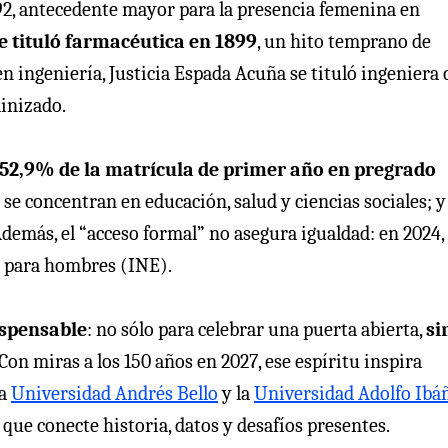
92, antecedente mayor para la presencia femenina en
e tituló farmacéutica en 1899
, un hito temprano de
 ingeniería, Justicia Espada Acuña se tituló ingeniera c
inizado.
 52,9% de la matrícula de primer año en pregrado
as se concentran en educación, salud y ciencias sociales; y
emás, el “acceso formal” no asegura igualdad: en 2024, 
5 para hombres (INE).
ispensable
: no sólo para celebrar una puerta abierta,
si
Con miras a los 150 años en 2027, ese espíritu inspira
la
Universidad Andrés Bello
y la
Universidad Adolfo Ibáñ
ue conecte historia, datos y desafíos presentes.