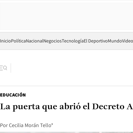
Inicio
Política
Nacional
Negocios
Tecnología
El Deportivo
Mundo
Vide
EDUCACIÓN
La puerta que abrió el Decreto 
Por
Cecilia Morán Tello*