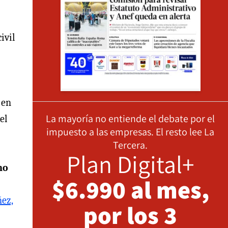
ivil
 en
La mayoría no entiende el debate por el
el
impuesto a las empresas. El resto lee La
Tercera.
Plan Digital+
no
$6.990 al mes,
ez,
por los 3