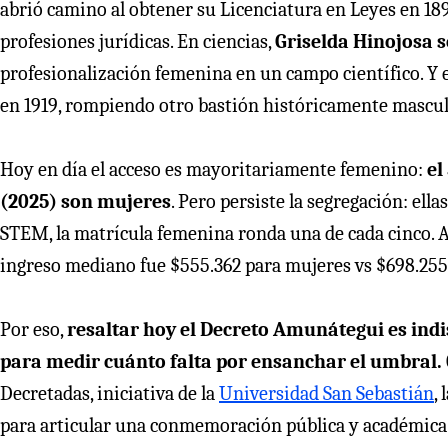
abrió camino al obtener su Licenciatura en Leyes en 18
profesiones jurídicas. En ciencias,
Griselda Hinojosa s
profesionalización femenina en un campo científico. Y en
en 1919, rompiendo otro bastión históricamente mascul
Hoy en día el acceso es mayoritariamente femenino:
el
(2025) son mujeres
. Pero persiste la segregación: ell
STEM, la matrícula femenina ronda una de cada cinco. Ad
ingreso mediano fue $555.362 para mujeres vs $698.25
Por eso,
resaltar hoy el Decreto Amunátegui es ind
para medir cuánto falta por ensanchar el umbral.
Decretadas, iniciativa de la
Universidad San Sebastián
, 
para articular una conmemoración pública y académica q