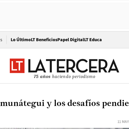
Opens in new window
os
Lo Último
LT Beneficios
Papel Digital
LT Educa
75 años
haciendo periodismo
Amunátegui y los desafíos pendi
11 MAY