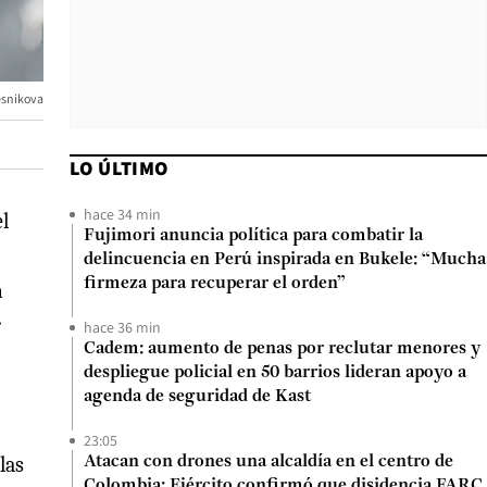
esnikova
LO ÚLTIMO
hace 34 min
l
Fujimori anuncia política para combatir la
delincuencia en Perú inspirada en Bukele: “Mucha
firmeza para recuperar el orden”
a
r
hace 36 min
Cadem: aumento de penas por reclutar menores y
despliegue policial en 50 barrios lideran apoyo a
agenda de seguridad de Kast
23:05
las
Atacan con drones una alcaldía en el centro de
Colombia: Ejército confirmó que disidencia FARC