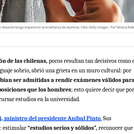
ón docente tenga impacto en la enseñanza de alumnos. Foto: Getty Images
Tatiana Kol
ón de las chilenas,
pocos resultan tan decisivos como e
nguaje sobrio, abrió una grieta en un muro cultural: por
ebían ser admitidas a rendir exámenes válidos par
sposiciones que los hombres
; esto quiere decir que po
cursar estudios en la universidad.
 ministro del presidente Aníbal Pinto
.
Sus
: estimular
“estudios serios y sólidos”,
reconocer que 