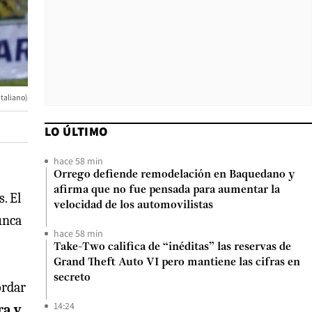
Italiano)
LO ÚLTIMO
hace 58 min
Orrego defiende remodelación en Baquedano y
afirma que no fue pensada para aumentar la
. El
velocidad de los automovilistas
unca
hace 58 min
Take-Two califica de “inéditas” las reservas de
Grand Theft Auto VI pero mantiene las cifras en
secreto
ordar
14:24
ra y