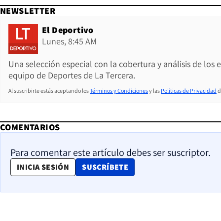
NEWSLETTER
El Deportivo
Lunes, 8:45 AM
Una selección especial con la cobertura y análisis de los
equipo de Deportes de La Tercera.
Al suscribirte estás aceptando los
Términos y Condiciones
y las
Políticas de Privacidad
d
COMENTARIOS
Para comentar este artículo debes ser suscriptor.
OPENS IN NEW WINDOW
INICIA SESIÓN
SUSCRÍBETE