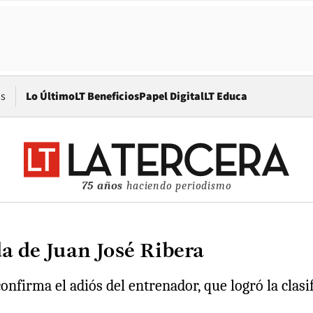
Opens in new window
os
Lo Último
LT Beneficios
Papel Digital
LT Educa
75 años
haciendo periodismo
da de Juan José Ribera
onfirma el adiós del entrenador, que logró la clas