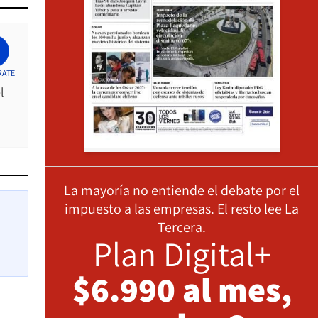
RATE
l
La mayoría no entiende el debate por el
impuesto a las empresas. El resto lee La
Tercera.
Plan Digital+
$6.990 al mes,