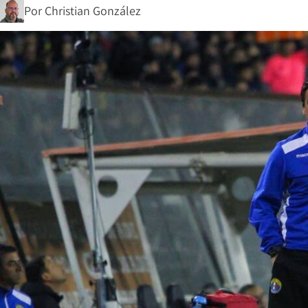
Por
Christian González