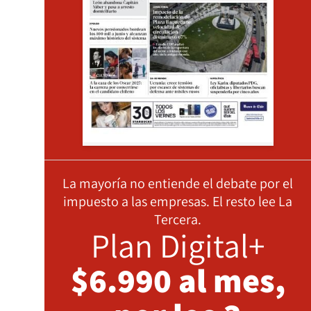
La mayoría no entiende el debate por el
impuesto a las empresas. El resto lee La
Tercera.
Plan Digital+
$6.990 al mes,