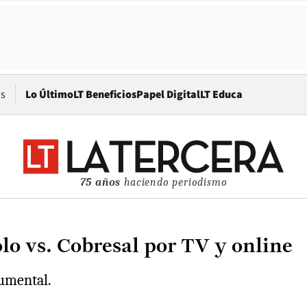
Opens in new window
os
Lo Último
LT Beneficios
Papel Digital
LT Educa
75 años
haciendo periodismo
lo vs. Cobresal por TV y online
numental.