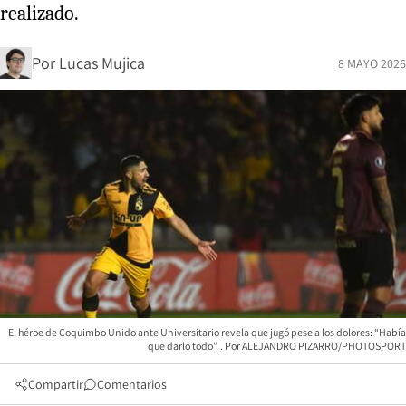
realizado.
Por
Lucas Mujica
8 MAYO 2026
El héroe de Coquimbo Unido ante Universitario revela que jugó pese a los dolores: “Había
que darlo todo”.
ALEJANDRO PIZARRO/PHOTOSPORT
Compartir
Comentarios