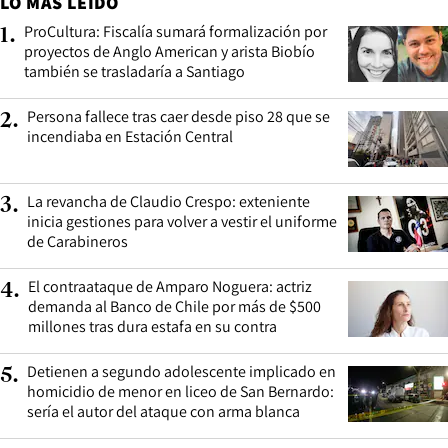
LO MÁS LEÍDO
ProCultura: Fiscalía sumará formalización por
1
.
proyectos de Anglo American y arista Biobío
también se trasladaría a Santiago
Persona fallece tras caer desde piso 28 que se
2
.
incendiaba en Estación Central
La revancha de Claudio Crespo: exteniente
3
.
inicia gestiones para volver a vestir el uniforme
de Carabineros
El contraataque de Amparo Noguera: actriz
4
.
demanda al Banco de Chile por más de $500
millones tras dura estafa en su contra
Detienen a segundo adolescente implicado en
5
.
homicidio de menor en liceo de San Bernardo:
sería el autor del ataque con arma blanca