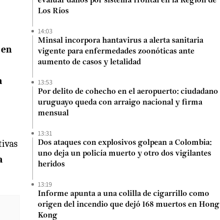
evaluar daños por sistema frontal en la Región de
Los Ríos
14:03
Minsal incorpora hantavirus a alerta sanitaria
 en
vigente para enfermedades zoonóticas ante
aumento de casos y letalidad
a
13:53
Por delito de cohecho en el aeropuerto: ciudadano
uruguayo queda con arraigo nacional y firma
mensual
13:31
tivas
Dos ataques con explosivos golpean a Colombia:
uno deja un policía muerto y otro dos vigilantes
a
heridos
13:19
Informe apunta a una colilla de cigarrillo como
origen del incendio que dejó 168 muertos en Hong
Kong