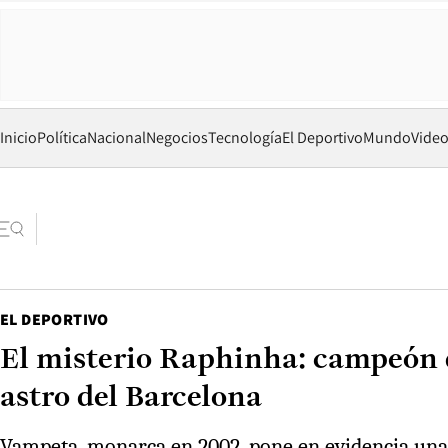
Inicio
Política
Nacional
Negocios
Tecnología
El Deportivo
Mundo
Vide
EL DEPORTIVO
El misterio Raphinha: campeón d
astro del Barcelona
Vampeta, monarca en 2002, pone en evidencia una pr