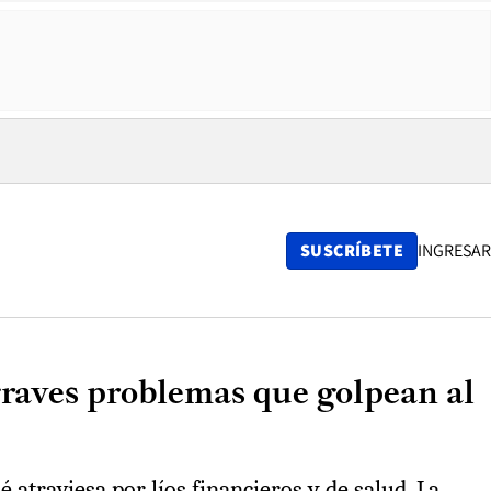
SUSCRÍBETE
INGRESAR
graves problemas que golpean al
atraviesa por líos financieros y de salud. La