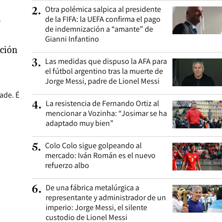
Otra polémica salpica al presidente
2
.
á
de la FIFA: la UEFA confirma el pago
de indemnización a “amante” de
Gianni Infantino
ación
Las medidas que dispuso la AFA para
3
.
el fútbol argentino tras la muerte de
Jorge Messi, padre de Lionel Messi
ade. É
La resistencia de Fernando Ortiz al
4
.
mencionar a Vozinha: “Josimar se ha
adaptado muy bien”
Colo Colo sigue golpeando al
5
.
mercado: Iván Román es el nuevo
refuerzo albo
De una fábrica metalúrgica a
6
.
representante y administrador de un
imperio: Jorge Messi, el silente
custodio de Lionel Messi