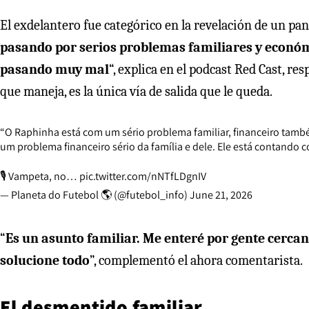
El exdelantero fue categórico en la revelación de un pa
pasando por serios problemas familiares y económic
pasando muy mal
“, explica en el podcast Red Cast, re
que maneja, es la única vía de salida que le queda.
“O Raphinha está com um sério problema familiar, financeiro também. 
um problema financeiro sério da família e dele. Ele está contando co
🎙️ Vampeta, no…
pic.twitter.com/nNTfLDgnIV
— Planeta do Futebol 🌎 (@futebol_info)
June 21, 2026
“
Es un asunto familiar. Me enteré por gente cercana
solucione todo
”, complementó el ahora comentarista.
El desmentido familiar