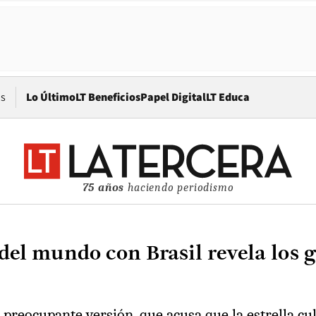
Opens in new window
os
Lo Último
LT Beneficios
Papel Digital
LT Educa
75 años
haciendo periodismo
el mundo con Brasil revela los 
eocupante versión, que acusa que la estrella culé 