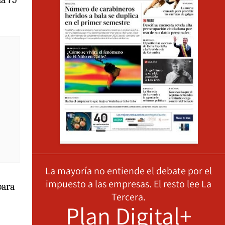
La mayoría no entiende el debate por el
impuesto a las empresas. El resto lee La
para
Tercera.
Plan Digital+