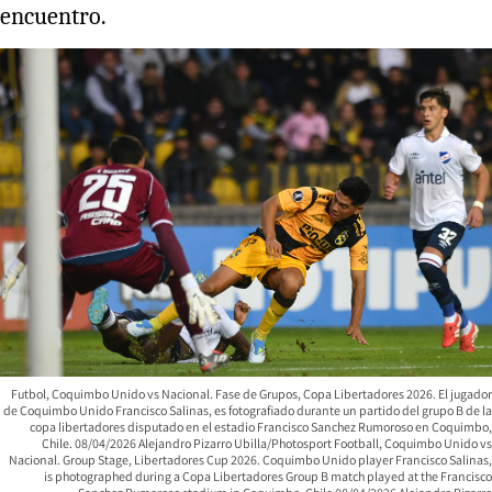
encuentro.
Futbol, Coquimbo Unido vs Nacional. Fase de Grupos, Copa Libertadores 2026. El jugador
de Coquimbo Unido Francisco Salinas, es fotografiado durante un partido del grupo B de la
copa libertadores disputado en el estadio Francisco Sanchez Rumoroso en Coquimbo,
Chile. 08/04/2026 Alejandro Pizarro Ubilla/Photosport Football, Coquimbo Unido vs
Nacional. Group Stage, Libertadores Cup 2026. Coquimbo Unido player Francisco Salinas,
is photographed during a Copa Libertadores Group B match played at the Francisco