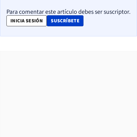
Para comentar este artículo debes ser suscriptor.
OPENS IN NEW WINDOW
INICIA SESIÓN
SUSCRÍBETE