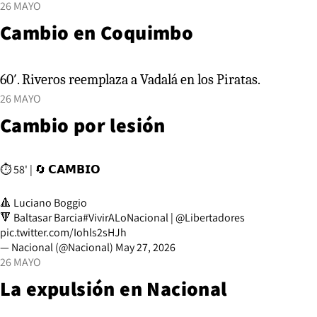
26 MAYO
Cambio en Coquimbo
60′. Riveros reemplaza a Vadalá en los Piratas.
26 MAYO
Cambio por lesión
⏱ 58' | 🔄 𝗖𝗔𝗠𝗕𝗜𝗢
🔺 Luciano Boggio
🔻 Baltasar Barcia
#VivirALoNacional
|
@Libertadores
pic.twitter.com/Iohls2sHJh
— Nacional (@Nacional)
May 27, 2026
26 MAYO
La expulsión en Nacional