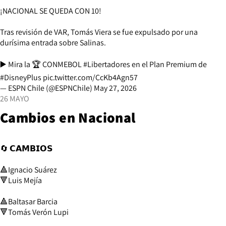
¡NACIONAL SE QUEDA CON 10!
Tras revisión de VAR, Tomás Viera se fue expulsado por una
durísima entrada sobre Salinas.
▶️ Mira la 🏆 CONMEBOL
#Libertadores
en el Plan Premium de
#DisneyPlus
pic.twitter.com/CcKb4Agn57
— ESPN Chile (@ESPNChile)
May 27, 2026
26 MAYO
Cambios en Nacional
🔄 𝗖𝗔𝗠𝗕𝗜𝗢𝗦
🔺Ignacio Suárez
🔻Luis Mejía
🔺Baltasar Barcia
🔻Tomás Verón Lupi