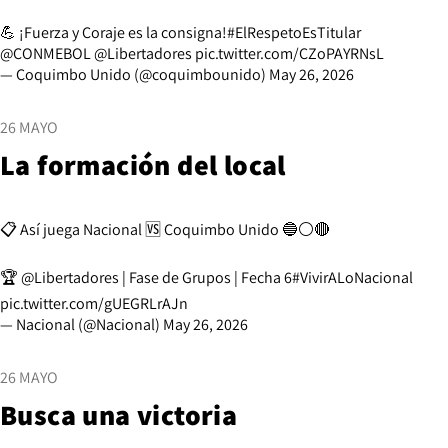
💪 ¡Fuerza y Coraje es la consigna!
#ElRespetoEsTitular
@CONMEBOL
@Libertadores
pic.twitter.com/CZoPAYRNsL
— Coquimbo Unido (@coquimbounido)
May 26, 2026
26 MAYO
La formación del local
📋 Así juega Nacional 🆚 Coquimbo Unido 🔵⚪️🔴
🏆
@Libertadores
| Fase de Grupos | Fecha 6
#VivirALoNacional
pic.twitter.com/gUEGRLrAJn
— Nacional (@Nacional)
May 26, 2026
26 MAYO
Busca una victoria