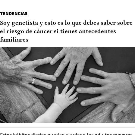
TENDENCIAS
Soy genetista y esto es lo que debes saber sobre
el riesgo de cáncer si tienes antecedentes
familiares
Estos hábitos diarios pueden ayudar a los adultos mayores