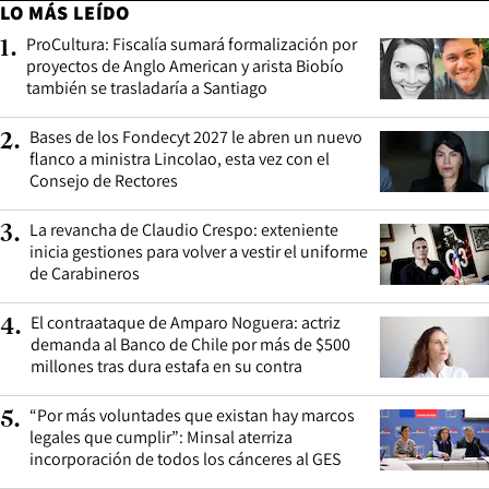
LO MÁS LEÍDO
ProCultura: Fiscalía sumará formalización por
1
.
proyectos de Anglo American y arista Biobío
también se trasladaría a Santiago
Bases de los Fondecyt 2027 le abren un nuevo
2
.
flanco a ministra Lincolao, esta vez con el
Consejo de Rectores
La revancha de Claudio Crespo: exteniente
3
.
inicia gestiones para volver a vestir el uniforme
de Carabineros
El contraataque de Amparo Noguera: actriz
4
.
demanda al Banco de Chile por más de $500
millones tras dura estafa en su contra
“Por más voluntades que existan hay marcos
5
.
legales que cumplir”: Minsal aterriza
incorporación de todos los cánceres al GES