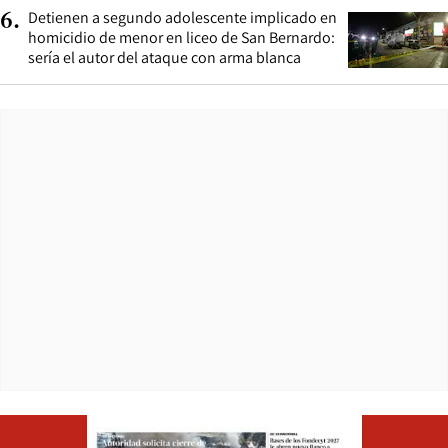
Detienen a segundo adolescente implicado en
6
.
homicidio de menor en liceo de San Bernardo:
sería el autor del ataque con arma blanca
Opens in ne