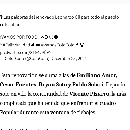
🎙 Las palabras del renovado Leonardo Gil para todo el pueblo
colocolino:
¡VAMOS POR TODO! 👊🏼⚪️⚫️
Y
#FelizNavidad
🎄❤️
#VamosColoColo
🤟🏼
pic.twitter.com/3TS4vPfeYx
— Colo-Colo (@ColoColo)
December 25, 2021
Esta renovación se suma a las de
Emiliano Amor,
Cesar Fuentes, Bryan Soto y Pablo Solari.
Dejando
solo en vilo la continuidad de
Vicente Pizarro
, la más
complicada que ha tenido que enfrentar el cuadro
Popular durante esta ventana de fichajes.