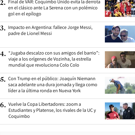
Final de VAR: Coquimbo Unido evita la derrota
2
.
en el clásico ante La Serena con un polémico
gol en el epílogo
Impacto en Argentina: fallece Jorge Messi,
3
.
padre de Lionel Messi
“Jugaba descalzo con sus amigos del barrio”:
4
.
viaje a los orígenes de Vozinha, la estrella
mundial que revoluciona Colo Colo
Con Trump en el público: Joaquín Niemann
5
.
saca adelante una dura jornada y llega como
líder a la última ronda en Nueva York
Vuelve la Copa Libertadores: zoom a
6
.
Estudiantes y Platense, los rivales de la UC y
Coquimbo