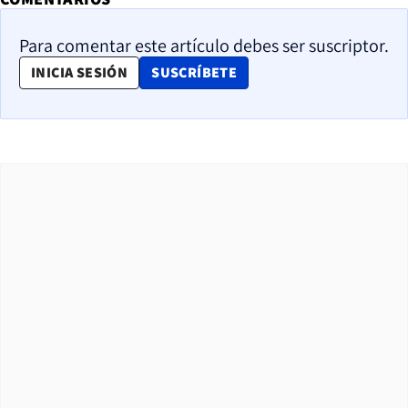
Para comentar este artículo debes ser suscriptor.
OPENS IN NEW WINDOW
INICIA SESIÓN
SUSCRÍBETE