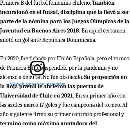
Primera B del fútbol femenino chileno.
También
incursionó en el futsal, disciplina que la llevó a ser
parte de la nómina para los Juegos Olímpicos de la
Juventud en Buenos Aires 2018.
En aquel certamen,
anotó un gol ante República Dominicana.
En 2020, fue fichada por Unión Española, pero el torneo
de Primera B fue suspendido por la pandemia y no
alcanzó a debutar. No fue obstáculo.
Su proyección en
View this post on Instagram
la Roja juvenil le abrieron las puertas de
Universidad de Chile en 2021.
En su primer año con
las azules marcó 17 goles y fue campeona del torneo. Al
año siguiente firmó su primer contrato profesional y
terminó como máxima anotadora del