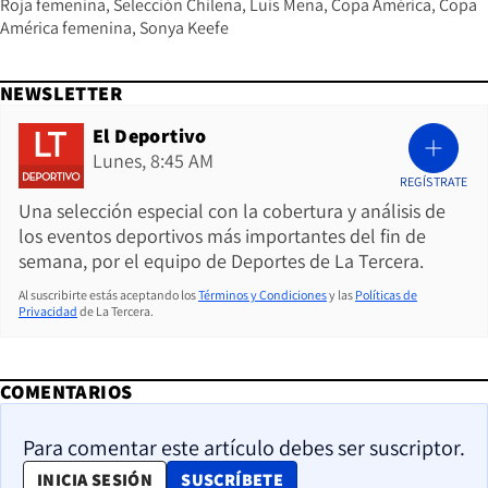
Roja femenina
Selección Chilena
Luis Mena
Copa América
Copa
América femenina
Sonya Keefe
NEWSLETTER
El Deportivo
Lunes, 8:45 AM
REGÍSTRATE
Una selección especial con la cobertura y análisis de
los eventos deportivos más importantes del fin de
semana, por el equipo de Deportes de La Tercera.
Al suscribirte estás aceptando los
Términos y Condiciones
y las
Políticas de
Privacidad
de La Tercera.
COMENTARIOS
Para comentar este artículo debes ser suscriptor.
OPENS IN NEW WINDOW
INICIA SESIÓN
SUSCRÍBETE