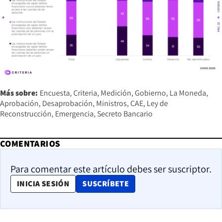
Más sobre:
Encuesta
Criteria
Medición
Gobierno
La Moneda
Aprobación
Desaprobación
Ministros
CAE
Ley de
Reconstrucción
Emergencia
Secreto Bancario
COMENTARIOS
Para comentar este artículo debes ser suscriptor.
OPENS IN NEW WINDOW
INICIA SESIÓN
SUSCRÍBETE