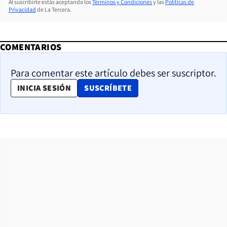
Al suscribirte estás aceptando los
Términos y Condiciones
y las
Políticas de
Privacidad
de La Tercera.
COMENTARIOS
Para comentar este artículo debes ser suscriptor.
OPENS IN NEW WINDOW
INICIA SESIÓN
SUSCRÍBETE