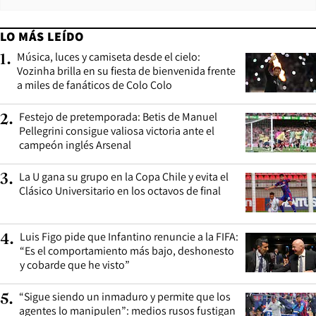
LO MÁS LEÍDO
Música, luces y camiseta desde el cielo:
1
.
Vozinha brilla en su fiesta de bienvenida frente
a miles de fanáticos de Colo Colo
Festejo de pretemporada: Betis de Manuel
2
.
Pellegrini consigue valiosa victoria ante el
campeón inglés Arsenal
La U gana su grupo en la Copa Chile y evita el
3
.
Clásico Universitario en los octavos de final
Luis Figo pide que Infantino renuncie a la FIFA:
4
.
“Es el comportamiento más bajo, deshonesto
y cobarde que he visto”
“Sigue siendo un inmaduro y permite que los
5
.
agentes lo manipulen”: medios rusos fustigan