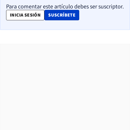
Para comentar este artículo debes ser suscriptor.
OPENS IN NEW WINDOW
INICIA SESIÓN
SUSCRÍBETE