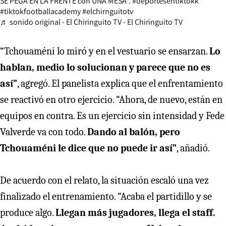
SE PEGA EN LA FRENTE con UNA MESA".
#deportesentiktokk
#tiktokfootballacademy
#elchirnguitotv
♬ sonido original - El Chiringuito TV - El Chiringuito TV
“Tchouaméni lo miró y en el vestuario se ensarzan.
Lo
hablan, medio lo solucionan y parece que no es
así”
, agregó. El panelista explica que el enfrentamiento
se reactivó en otro ejercicio. “Ahora, de nuevo, están en
equipos en contra. Es un ejercicio sin intensidad y Fede
Valverde va con todo.
Dando al balón, pero
Tchouaméni le dice que no puede ir así”
, añadió.
De acuerdo con el relato, la situación escaló una vez
finalizado el entrenamiento. “Acaba el partidillo y se
produce algo.
Llegan más jugadores, llega el staff.