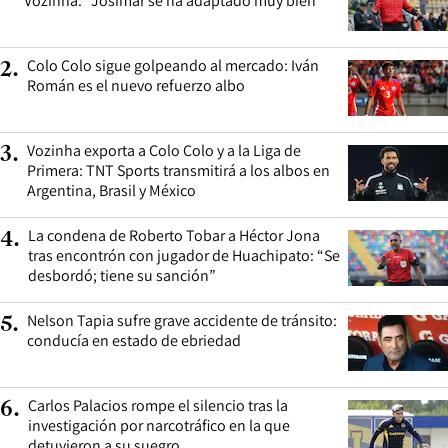
Vozinha: “Josimar se ha adaptado muy bien”
Colo Colo sigue golpeando al mercado: Iván
2
.
Román es el nuevo refuerzo albo
Vozinha exporta a Colo Colo y a la Liga de
3
.
Primera: TNT Sports transmitirá a los albos en
Argentina, Brasil y México
La condena de Roberto Tobar a Héctor Jona
4
.
tras encontrón con jugador de Huachipato: “Se
desbordó; tiene su sanción”
Nelson Tapia sufre grave accidente de tránsito:
5
.
conducía en estado de ebriedad
Carlos Palacios rompe el silencio tras la
6
.
investigación por narcotráfico en la que
detuvieron a su suegro