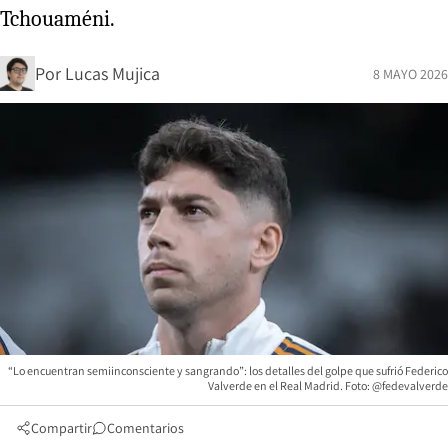
Tchouaméni.
Por
Lucas Mujica
8 MAYO 2026
“Lo encuentran semiinconsciente y sangrando”: los detalles del golpe que sufrió Federico
Valverde en el Real Madrid. Foto: @fedevalverde
Compartir
Comentarios