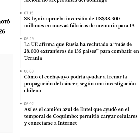
Meloni no acepta antes del domingo
07:15
SK hynix aprueba inversión de US$38.300
notó
millones en nuevas fábricas de memoria para IA
 26
06:49
La UE afirma que Rusia ha reclutado a “más de
28.000 extranjeros de 135 países” para combatir en
Ucrania
06:03
Cómo el cochayuyo podría ayudar a frenar la
propagación del cáncer, según una investigación
chilena
06:02
Así es el camión azul de Entel que ayudó en el
temporal de Coquimbo: permitió cargar celulares
y conectarse a Internet