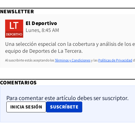
NEWSLETTER
El Deportivo
Lunes, 8:45 AM
Una selección especial con la cobertura y análisis de los
equipo de Deportes de La Tercera.
Al suscribirte estás aceptando los
Términos y Condiciones
y las
Políticas de Privacidad
d
COMENTARIOS
Para comentar este artículo debes ser suscriptor.
OPENS IN NEW WINDOW
INICIA SESIÓN
SUSCRÍBETE