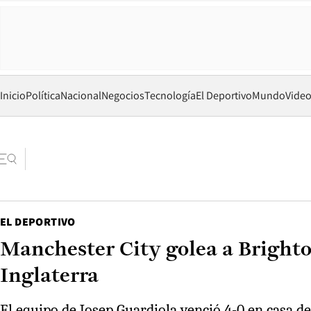
Inicio
Política
Nacional
Negocios
Tecnología
El Deportivo
Mundo
Vide
EL DEPORTIVO
Manchester City golea a Brighto
Inglaterra
El equipo de Josep Guardiola venció 4-0 en casa d