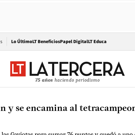
Opens in new window
os
Lo Último
LT Beneficios
Papel Digital
LT Educa
75 años
haciendo periodismo
n y se encamina al tetracampeon
e las Gaviotas para sumar 76 puntos y quedó a uno 