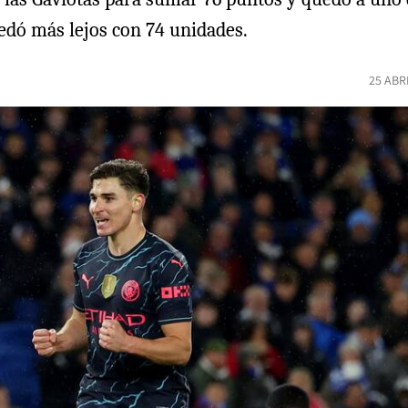
uedó más lejos con 74 unidades.
25 ABR