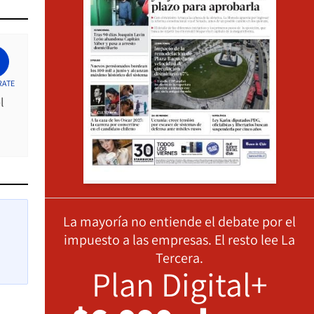
RATE
l
La mayoría no entiende el debate por el
impuesto a las empresas. El resto lee La
Tercera.
Plan Digital+