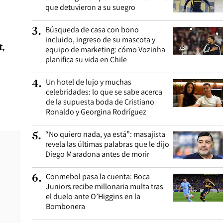
que detuvieron a su suegro
Búsqueda de casa con bono
3
.
incluido, ingreso de su mascota y
t,
equipo de marketing: cómo Vozinha
planifica su vida en Chile
Un hotel de lujo y muchas
4
.
celebridades: lo que se sabe acerca
de la supuesta boda de Cristiano
Ronaldo y Georgina Rodríguez
“No quiero nada, ya está”: masajista
5
.
revela las últimas palabras que le dijo
Diego Maradona antes de morir
Conmebol pasa la cuenta: Boca
6
.
Juniors recibe millonaria multa tras
el duelo ante O’Higgins en la
Bombonera