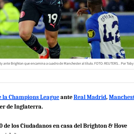
 City ante Brighton que encamina a cuadro de Manchester al título. FOTO: REUTERS.
Toby 
e la Champions League
ante
Real Madrid
,
Manches
er de Inglaterra.
-0 de los Ciudadanos en casa del Brighton & Hove