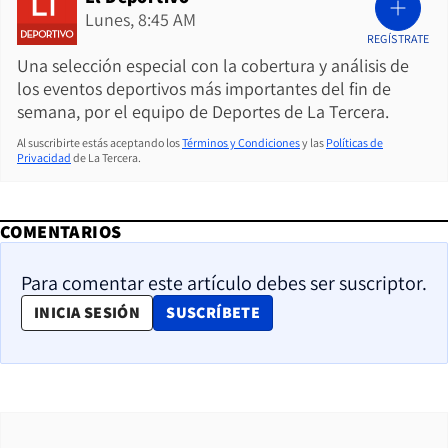
Lunes, 8:45 AM
REGÍSTRATE
Una selección especial con la cobertura y análisis de
los eventos deportivos más importantes del fin de
semana, por el equipo de Deportes de La Tercera.
Al suscribirte estás aceptando los
Términos y Condiciones
y las
Políticas de
Privacidad
de La Tercera.
COMENTARIOS
Para comentar este artículo debes ser suscriptor.
OPENS IN NEW WINDOW
INICIA SESIÓN
SUSCRÍBETE