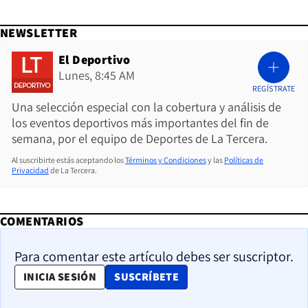
NEWSLETTER
El Deportivo
Lunes, 8:45 AM
REGÍSTRATE
Una selección especial con la cobertura y análisis de
los eventos deportivos más importantes del fin de
semana, por el equipo de Deportes de La Tercera.
Al suscribirte estás aceptando los
Términos y Condiciones
y las
Políticas de
Privacidad
de La Tercera.
COMENTARIOS
Para comentar este artículo debes ser suscriptor.
OPENS IN NEW WINDOW
INICIA SESIÓN
SUSCRÍBETE