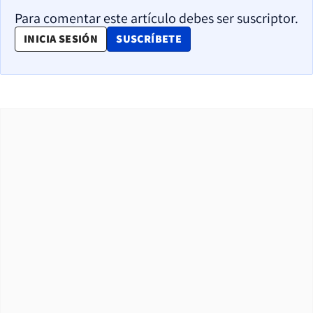
Para comentar este artículo debes ser suscriptor.
OPENS IN NEW WINDOW
INICIA SESIÓN
SUSCRÍBETE