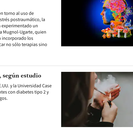
en torno al uso de
strés postraumático, la
ha experimentado un
iza Mugnol-Ugarte, quien
n incorporado los
ar no sólo terapias sino
, según estudio
E.UU. y la Universidad Case
tes con diabetes tipo 2 y
gos.