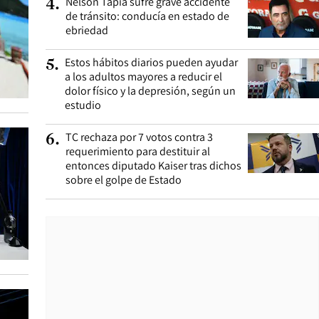
Nelson Tapia sufre grave accidente
4
.
de tránsito: conducía en estado de
ebriedad
Estos hábitos diarios pueden ayudar
5
.
a los adultos mayores a reducir el
dolor físico y la depresión, según un
estudio
TC rechaza por 7 votos contra 3
6
.
requerimiento para destituir al
entonces diputado Kaiser tras dichos
sobre el golpe de Estado