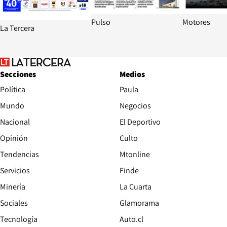
Pulso
Motores
La Tercera
Secciones
Medios
Política
Paula
Mundo
Negocios
Nacional
El Deportivo
Opinión
Culto
Tendencias
Mtonline
Servicios
Finde
Opens in new window
Minería
La Cuarta
Opens in new wind
Sociales
Glamorama
Opens in new window
Tecnología
Auto.cl