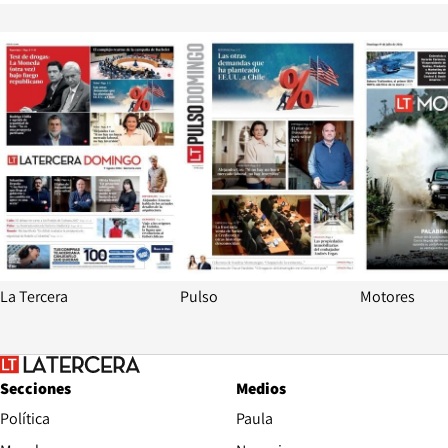
Opens in new window
Opens in ne
La Tercera
Pulso
Motores
Secciones
Medios
Política
Paula