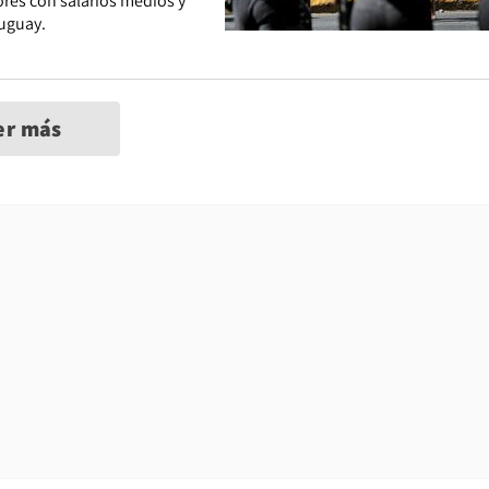
ores con salarios medios y
ruguay.
er más