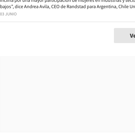
inclina por una mayor participación de mujeres en industrias y sect
bajos”, dice Andrea Avila, CEO de Randstad para Argentina, Chile U
03 JUNIO
V