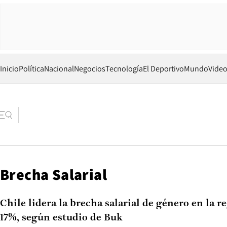
Inicio
Política
Nacional
Negocios
Tecnología
El Deportivo
Mundo
Vide
Brecha Salarial
Chile lidera la brecha salarial de género en la r
17%, según estudio de Buk