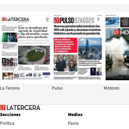
Opens in new window
Opens in ne
La Tercera
Pulso
Motores
Secciones
Medios
Política
Paula