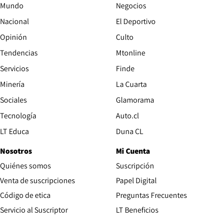
Mundo
Negocios
Nacional
El Deportivo
Opinión
Culto
Tendencias
Mtonline
Servicios
Finde
Opens in new window
Minería
La Cuarta
Opens in new wind
Sociales
Glamorama
Opens in new window
Tecnología
Auto.cl
Opens in new window
LT Educa
Duna CL
Nosotros
Mi Cuenta
Quiénes somos
Suscripción
Opens in new win
Venta de suscripciones
Papel Digital
Opens in new window
Código de etica
Preguntas Frecuentes
Servicio al Suscriptor
LT Beneficios