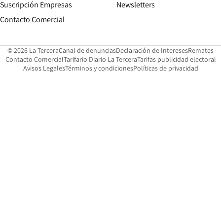
Suscripción Empresas
Newsletters
Opens in new window
Contacto Comercial
Opens in new window
Opens in 
Op
© 2026 La Tercera
Canal de denuncias
Declaración de Intereses
Remates
Opens in new window
Opens in new window
O
Contacto Comercial
Tarifario Diario La Tercera
Tarifas publicidad electoral
Opens in new window
Avisos Legales
Términos y condiciones
Políticas de privacidad