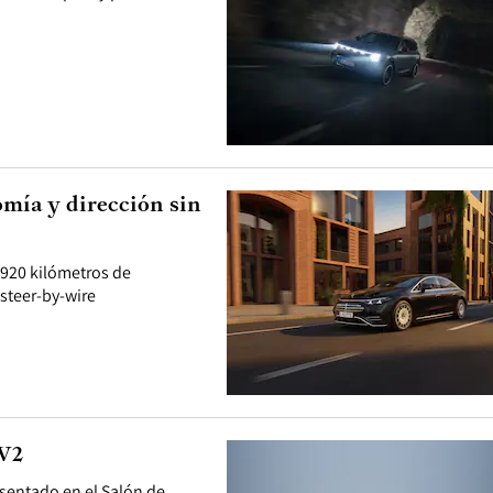
mía y dirección sin
 920 kilómetros de
 steer-by-wire
EV2
esentado en el Salón de