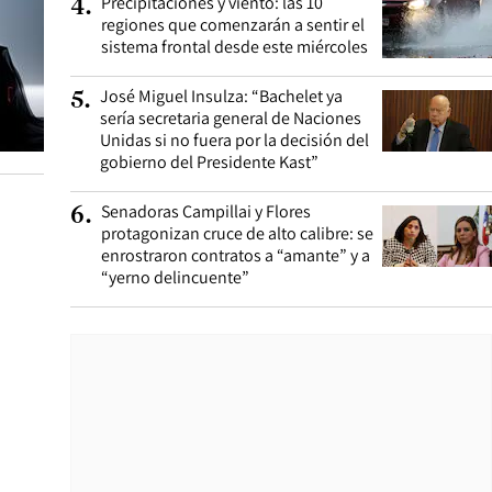
Precipitaciones y viento: las 10
4
.
regiones que comenzarán a sentir el
sistema frontal desde este miércoles
José Miguel Insulza: “Bachelet ya
5
.
sería secretaria general de Naciones
Unidas si no fuera por la decisión del
gobierno del Presidente Kast”
Senadoras Campillai y Flores
6
.
protagonizan cruce de alto calibre: se
enrostraron contratos a “amante” y a
“yerno delincuente”