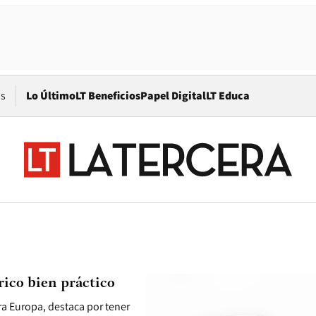
Opens in new window
os
Lo Último
LT Beneficios
Papel Digital
LT Educa
ico bien práctico
ra Europa, destaca por tener