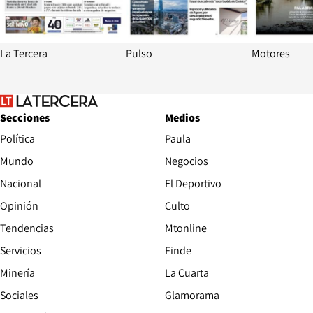
La Tercera
Pulso
Motores
Secciones
Medios
Política
Paula
Mundo
Negocios
Nacional
El Deportivo
Opinión
Culto
Tendencias
Mtonline
Servicios
Finde
Opens in new window
Minería
La Cuarta
Opens in new wind
Sociales
Glamorama