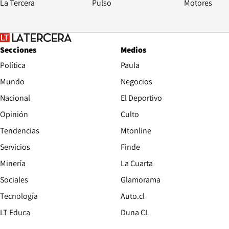
La Tercera
Pulso
Motores
Secciones
Medios
Política
Paula
Mundo
Negocios
Nacional
El Deportivo
Opinión
Culto
Tendencias
Mtonline
Servicios
Finde
Opens in new window
Minería
La Cuarta
Opens in new wind
Sociales
Glamorama
Opens in new window
Tecnología
Auto.cl
Opens in new window
LT Educa
Duna CL