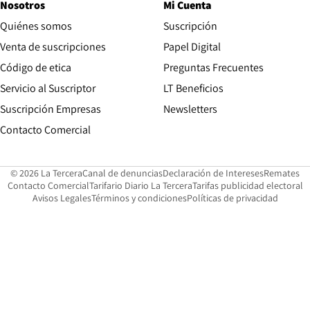
Nosotros
Mi Cuenta
Quiénes somos
Suscripción
Opens in new win
Venta de suscripciones
Papel Digital
Opens in new window
Código de etica
Preguntas Frecuentes
Servicio al Suscriptor
LT Beneficios
Suscripción Empresas
Newsletters
Opens in new window
Contacto Comercial
Opens in new window
Opens in 
Op
© 2026 La Tercera
Canal de denuncias
Declaración de Intereses
Remates
Opens in new window
Opens in new window
O
Contacto Comercial
Tarifario Diario La Tercera
Tarifas publicidad electoral
Opens in new window
Avisos Legales
Términos y condiciones
Políticas de privacidad