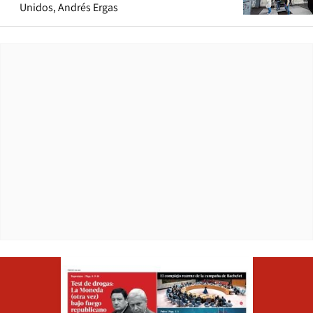
Unidos, Andrés Ergas
Opens in ne