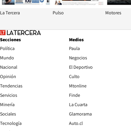
La Tercera
Pulso
Motores
Secciones
Medios
Política
Paula
Mundo
Negocios
Nacional
El Deportivo
Opinión
Culto
Tendencias
Mtonline
Servicios
Finde
Opens in new window
Minería
La Cuarta
Opens in new wind
Sociales
Glamorama
Opens in new window
Tecnología
Auto.cl