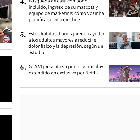
Búsqueda de casa con bono
4
.
incluido, ingreso de su mascota y
equipo de marketing: cómo Vozinha
planifica su vida en Chile
Estos hábitos diarios pueden ayudar
5
.
a los adultos mayores a reducir el
dolor físico y la depresión, según un
estudio
GTA VI presenta su primer gameplay
6
.
extendido en exclusiva por Netflix