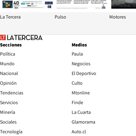
La Tercera
Pulso
Motores
Secciones
Medios
Política
Paula
Mundo
Negocios
Nacional
El Deportivo
Opinión
Culto
Tendencias
Mtonline
Servicios
Finde
Opens in new window
Minería
La Cuarta
Opens in new wind
Sociales
Glamorama
Opens in new window
Tecnología
Auto.cl