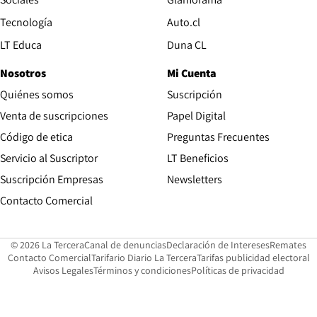
Opens in new window
Tecnología
Auto.cl
Opens in new window
LT Educa
Duna CL
Nosotros
Mi Cuenta
Quiénes somos
Suscripción
Opens in new win
Venta de suscripciones
Papel Digital
Opens in new window
Código de etica
Preguntas Frecuentes
Servicio al Suscriptor
LT Beneficios
Suscripción Empresas
Newsletters
Opens in new window
Contacto Comercial
Opens in new window
Opens in 
Op
© 2026 La Tercera
Canal de denuncias
Declaración de Intereses
Remates
Opens in new window
Opens in new window
O
Contacto Comercial
Tarifario Diario La Tercera
Tarifas publicidad electoral
Opens in new window
Avisos Legales
Términos y condiciones
Políticas de privacidad