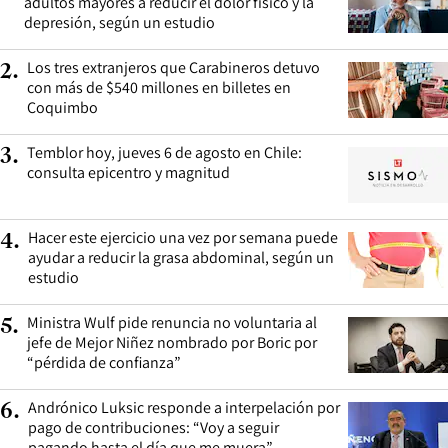
adultos mayores a reducir el dolor físico y la
depresión, según un estudio
Los tres extranjeros que Carabineros detuvo
2
.
con más de $540 millones en billetes en
Coquimbo
Temblor hoy, jueves 6 de agosto en Chile:
3
.
consulta epicentro y magnitud
Hacer este ejercicio una vez por semana puede
4
.
ayudar a reducir la grasa abdominal, según un
estudio
Ministra Wulf pide renuncia no voluntaria al
5
.
jefe de Mejor Niñez nombrado por Boric por
“pérdida de confianza”
Andrónico Luksic responde a interpelación por
6
.
pago de contribuciones: “Voy a seguir
pagando hasta el día que me muera”