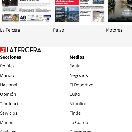
La Tercera
Pulso
Motores
Secciones
Medios
Política
Paula
Mundo
Negocios
Nacional
El Deportivo
Opinión
Culto
Tendencias
Mtonline
Servicios
Finde
Opens in new window
Minería
La Cuarta
Opens in new wind
Sociales
Glamorama