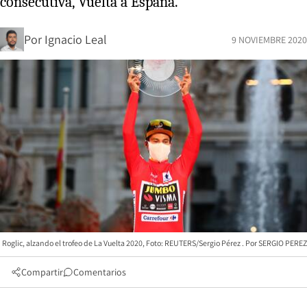
consecutiva, Vuelta a España.
Por
Ignacio Leal
9 NOVIEMBRE 2020
Roglic, alzando el trofeo de La Vuelta 2020, Foto: REUTERS/Sergio Pérez
SERGIO PEREZ
Compartir
Comentarios