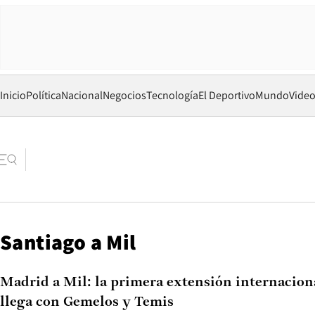
Inicio
Política
Nacional
Negocios
Tecnología
El Deportivo
Mundo
Vide
Santiago a Mil
Madrid a Mil: la primera extensión internaciona
llega con Gemelos y Temis