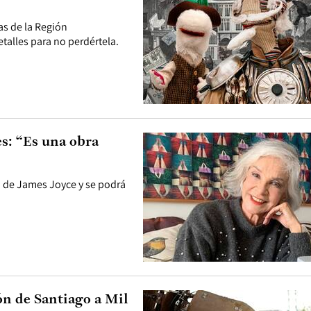
as de la Región
talles para no perdértela.
s: “Es una obra
a de James Joyce y se podrá
n de Santiago a Mil