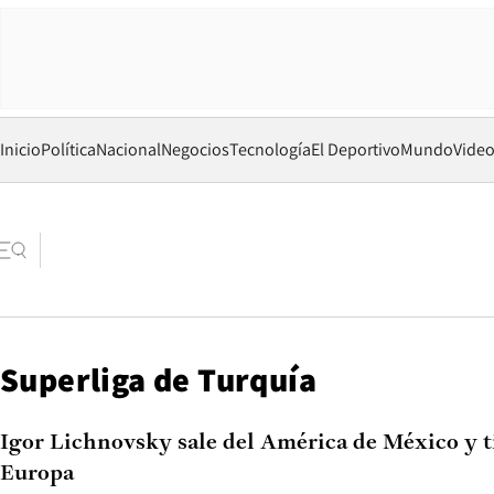
Inicio
Política
Nacional
Negocios
Tecnología
El Deportivo
Mundo
Vide
Superliga de Turquía
Igor Lichnovsky sale del América de México y t
Europa