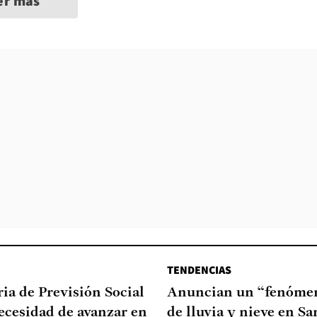
er más
TENDENCIAS
ia de Previsión Social
Anuncian un “fenómen
necesidad de avanzar en
de lluvia y nieve en Sa