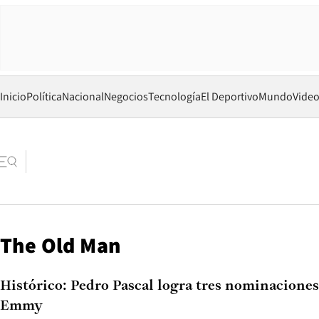
Inicio
Política
Nacional
Negocios
Tecnología
El Deportivo
Mundo
Vide
The Old Man
Histórico: Pedro Pascal logra tres nominaciones
Emmy