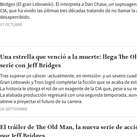
Bridges (El gran Lebowski). Él interpreta a Dan Chase, un septuagen
CIA, que ha vivido las últimas tres décadas tratando de no llamar la
desapercibido.
07 OCTUBRE
Una estrella que venció a la muerte: llega The O
serie con Jeff Bridges
Tras superar un cáncer -actualmente, en remisión- y un severo cuadr
Gran Lebowski y Tron logró completar la ficción que se acaba de est
La historia le otorga el rol de un exagente de la CIA que, pese a su re
La alabada producción regresará con una segunda temporada, aunq
atreve a proyectar el futuro de su carrera.
28 SEPTIEMBRE
El tráiler de The Old Man, la nueva serie de ac
por Jeff Bridges