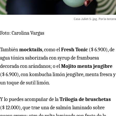
Casa-Juliet-5-.jpg
la-tercera
Foto: Carolina Vargas
También
mocktails
, como el
Fresh Tonic
($ 6.900), de
agua tónica saborizada con syrup de frambuesa
decorada con arándanos; o el
Mojito menta jengibre
($ 6.900), con kombucha limón jengibre, menta fresca y
un toque de sutil limón.
Y lo puedes acompañar de la
Trilogía de bruschetas
($ 12.000), que trae una de salmón laminado sobre
queso crema; otra de palta laminada con fruta de la