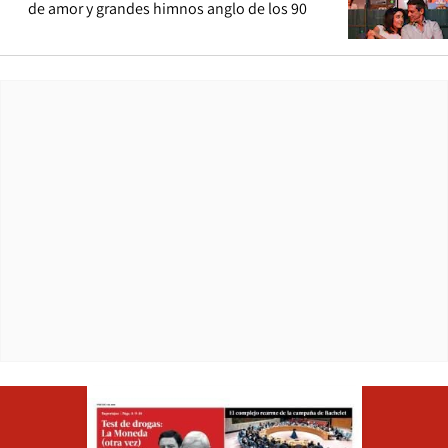
de amor y grandes himnos anglo de los 90
Opens in ne