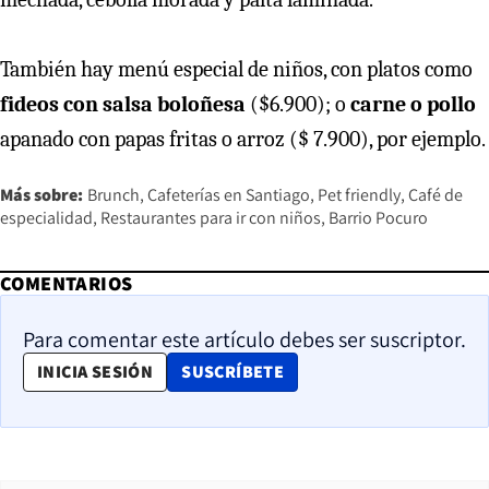
También hay menú especial de niños, con platos como
fideos con salsa boloñesa
($6.900); o
carne o pollo
apanado con papas fritas o arroz (
$ 7.900), por ejemplo.
Más sobre:
Brunch
Cafeterías en Santiago
Pet friendly
Café de
especialidad
Restaurantes para ir con niños
Barrio Pocuro
COMENTARIOS
Para comentar este artículo debes ser suscriptor.
OPENS IN NEW WINDOW
INICIA SESIÓN
SUSCRÍBETE