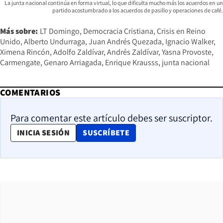
La junta nacional continúa en forma virtual, lo que dificulta mucho más los acuerdos en un
partido acostumbrado a los acuerdos de pasillo y operaciones de café.
Más sobre:
LT Domingo
Democracia Cristiana
Crisis en Reino
Unido
Alberto Undurraga
Juan Andrés Quezada
Ignacio Walker
Ximena Rincón
Adolfo Zaldívar
Andrés Zaldívar
Yasna Provoste
Carmengate
Genaro Arriagada
Enrique Krausss
junta nacional
COMENTARIOS
Para comentar este artículo debes ser suscriptor.
OPENS IN NEW WINDOW
INICIA SESIÓN
SUSCRÍBETE