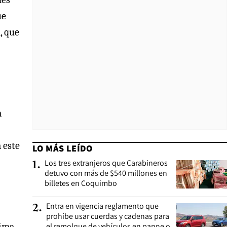
ue
, que
a
 este
LO MÁS LEÍDO
Los tres extranjeros que Carabineros
1
.
detuvo con más de $540 millones en
billetes en Coquimbo
Entra en vigencia reglamento que
2
.
prohíbe usar cuerdas y cadenas para
el remolque de vehículos en panne o
tima