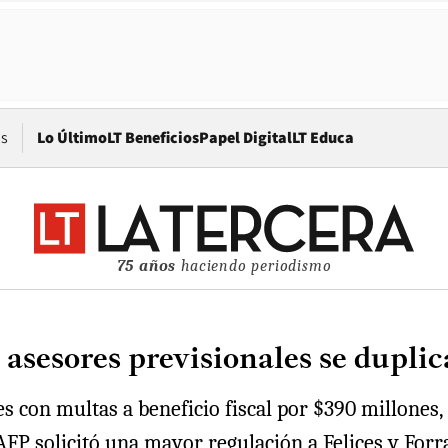
Opens in new window
os
Lo Último
LT Beneficios
Papel Digital
LT Educa
75 años
haciendo periodismo
sesores previsionales se duplic
s con multas a beneficio fiscal por $390 millones,
AFP solicitó una mayor regulación a Felices y Forr