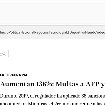
Inicio
Política
Nacional
Negocios
Tecnología
El Deportivo
Mundo
Vide
LA TERCERA PM
Aumentan 138%: Multas a AFP y a
Durante 2019, el regulador ha aplicado 38 sancione
año anterior. Mientras, el gremio que reúne a las 