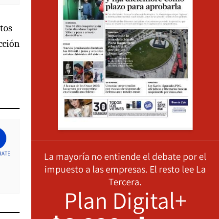
atos
cción
RATE
La mayoría no entiende el debate por el
impuesto a las empresas. El resto lee La
Tercera.
Plan Digital+