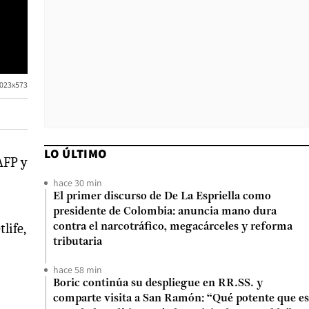
1023x573
LO ÚLTIMO
AFP y
hace 30 min
El primer discurso de De La Espriella como
presidente de Colombia: anuncia mano dura
life,
contra el narcotráfico, megacárceles y reforma
tributaria
hace 58 min
Boric continúa su despliegue en RR.SS. y
comparte visita a San Ramón: “Qué potente que es