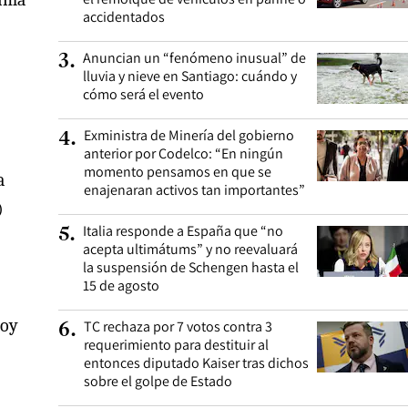
accidentados
Anuncian un “fenómeno inusual” de
3
.
lluvia y nieve en Santiago: cuándo y
cómo será el evento
Exministra de Minería del gobierno
4
.
anterior por Codelco: “En ningún
momento pensamos en que se
a
enajenaran activos tan importantes”
)
Italia responde a España que “no
5
.
acepta ultimátums” y no reevaluará
la suspensión de Schengen hasta el
15 de agosto
hoy
TC rechaza por 7 votos contra 3
6
.
requerimiento para destituir al
entonces diputado Kaiser tras dichos
sobre el golpe de Estado