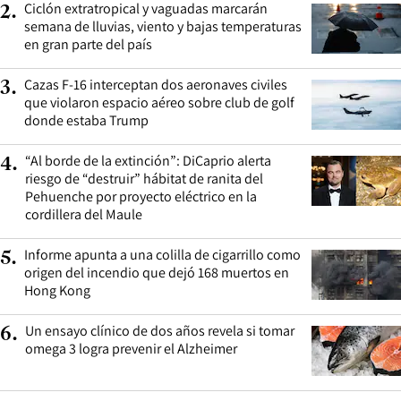
Ciclón extratropical y vaguadas marcarán
2
.
semana de lluvias, viento y bajas temperaturas
en gran parte del país
Cazas F-16 interceptan dos aeronaves civiles
3
.
que violaron espacio aéreo sobre club de golf
donde estaba Trump
“Al borde de la extinción”: DiCaprio alerta
4
.
riesgo de “destruir” hábitat de ranita del
Pehuenche por proyecto eléctrico en la
cordillera del Maule
Informe apunta a una colilla de cigarrillo como
5
.
origen del incendio que dejó 168 muertos en
Hong Kong
Un ensayo clínico de dos años revela si tomar
6
.
omega 3 logra prevenir el Alzheimer