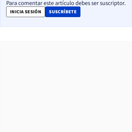
Para comentar este artículo debes ser suscriptor.
OPENS IN NEW WINDOW
INICIA SESIÓN
SUSCRÍBETE